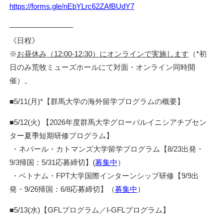
https://forms.gle/nEbYLrc62ZAfBUdY7
————————–
《日程》
※
お昼休み（12:00-12:30）にオンラインで実施します
（*初
日のみ荒牧ミューズホールにて対面・オンライン同時開
催）。
■5/11(月)*【群馬大学の海外留学プログラムの概要】
■5/12(火) 【2026年度群馬大学グローバルイニシアチブセン
ター夏季短期研修プログラム】
・ネパール・カトマンズ大学留学プログラム【8/23出発・
9/3帰国：5/31応募締切】(
募集中
）
・ベトナム・FPT大学国際インターンシップ研修【9/9出
発・9/26帰国：6/8応募締切】（
募集中
）
■5/13(水)【GFLプログラム／I-GFLプログラム】